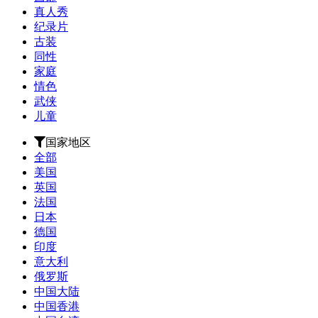
真人秀
纪录片
古装
同性
家庭
情色
武侠
儿童
国家地区
全部
美国
英国
法国
日本
德国
印度
意大利
俄罗斯
中国大陆
中国香港