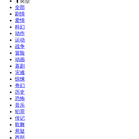
类型
全部
剧情
爱情
科幻
动作
运动
战争
冒险
动画
喜剧
灾难
惊悚
奇幻
历史
恐怖
音乐
犯罪
传记
歌舞
悬疑
西部