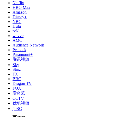
Netflix
HBO Max
Amazon
Disney+
NBC
Hulu
tvN
wavve
AMC
Audience Network
Peacock
Paramount+
腾讯视频
Sky
Starz
FX
BBC
Dragon TV
FOX
爱奇艺
CCTV
优酷视频
jTBC